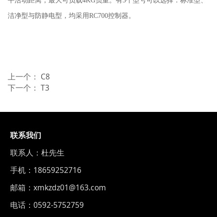
平活动距离，最大可负载4KG负重。有3个型号可以选择：标准型、
洁净型与防静电型，均采用RC700控制器。
上一个：
C8
下一个：
T3
联系我们
联系人：杜先生
手机：18659252716
邮箱：xmkzdz01@163.com
电话：0592-5752759