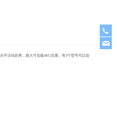
05
xm
mm的水平活动距离，最大可负载4KG负重。有3个型号可以选