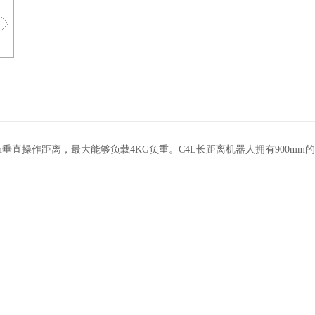
5 mm垂直操作距离，最大能够负载4KG负重。C4L长距离机器人拥有900