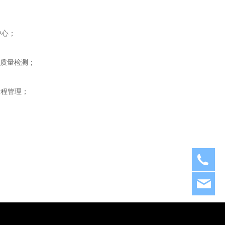
中心；
质量检测；
过程管理；
05
xm